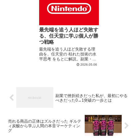
最先端を追う人ほど失敗す
る、任天堂に学ぶ個人が勝
つ戦略
最先端を追う人ほど失敗する理
由を、任天堂の 枯れた技術の水
平思考 をもとに解説。副業・ブ
ログ・SNSで伸びる人の共通点
2026.05.06
や、個人が収益化するための横
展開戦略を分かりやすく紹介し
ます。
副業で挫折続きだった私が、最初にやる
べきだった0→1突破の一歩とは
売れる商品の正体はズルさだった ギルテ
ィ炭酸から学ぶ人間の本音マーケティン
グ