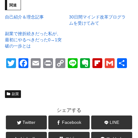
関連
自己紹介＆理念記事
30日間マインド改革プログラ
ムを受けてみて
副業で挫折続きだった私が、
最初にやるべきだった0→1突
破の一歩とは
T
F
E
Pr
C
Li
E
Fl
G
共
wi
a
m
in
o
n
v
ip
m
有
tt
c
ail
t
p
e
er
b
ail
er
e
y
n
o
副業
b
Li
ot
ar
o
n
e
d
シェアする
o
k
Twitter
Facebook
LINE
k