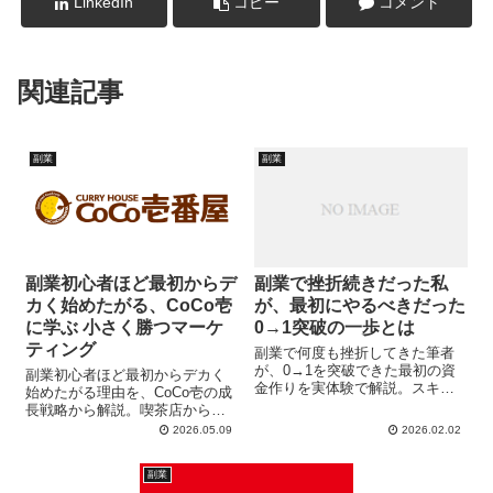
LinkedIn
コピー
コメント
関連記事
副業
副業
副業初心者ほど最初からデ
副業で挫折続きだった私
カく始めたがる、CoCo壱
が、最初にやるべきだった
に学ぶ 小さく勝つマーケ
0→1突破の一歩とは
ティング
副業で何度も挫折してきた筆者
が、0→1を突破できた最初の資
副業初心者ほど最初からデカく
金作りを実体験で解説。スキル
始めたがる理由を、CoCo壱の成
も才能も不要。ハピタスで自分
長戦略から解説。喫茶店から日
で稼ぐ体験をして、自己投資か
本最大級チェーンになった背景
2026.05.09
2026.02.02
ら副業を始めたい人向け。
をもとに、小さく始めて勝つマ
ーケティング思考を分かりやす
副業
く紹介します。